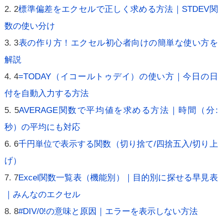
2
標準偏差をエクセルで正しく求める方法｜STDEV関
数の使い分け
3
表の作り方！エクセル初心者向けの簡単な使い方を
解説
4
=TODAY（イコールトゥデイ）の使い方｜今日の日
付を自動入力する方法
5
AVERAGE関数で平均値を求める方法｜時間（分:
秒）の平均にも対応
6
千円単位で表示する関数（切り捨て/四捨五入/切り上
げ）
7
Excel関数一覧表（機能別）｜目的別に探せる早見表
｜みんなのエクセル
8
#DIV/0!の意味と原因｜エラーを表示しない方法