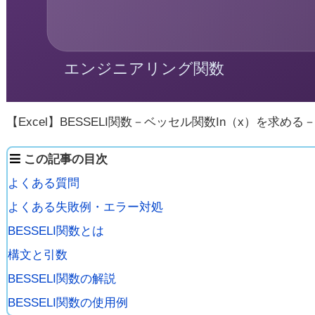
【Excel】BESSELI関数－ベッセル関数In（x）を求める
この記事の目次
よくある質問
よくある失敗例・エラー対処
BESSELI関数とは
構文と引数
BESSELI関数の解説
BESSELI関数の使用例