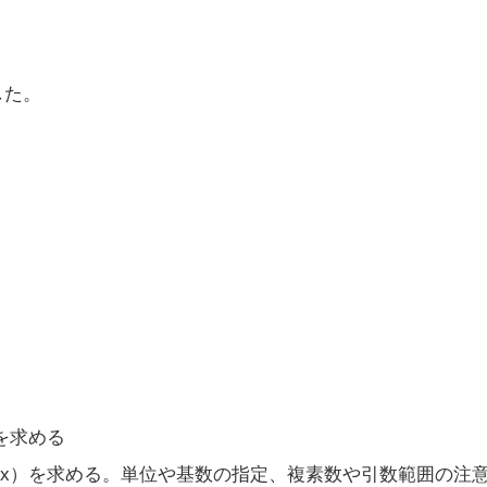
した。
）を求める
数Jn（x）を求める。単位や基数の指定、複素数や引数範囲の