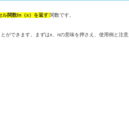
セル関数In（x）を返す
関数です。
ることができます。まずはx、nの意味を押さえ、使用例と注
。