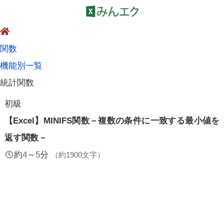
関数
機能別一覧
統計関数
初級
【Excel】MINIFS関数－複数の条件に一致する最小値を
返す関数－
約
4
～
5
分
（約
1900
文字）