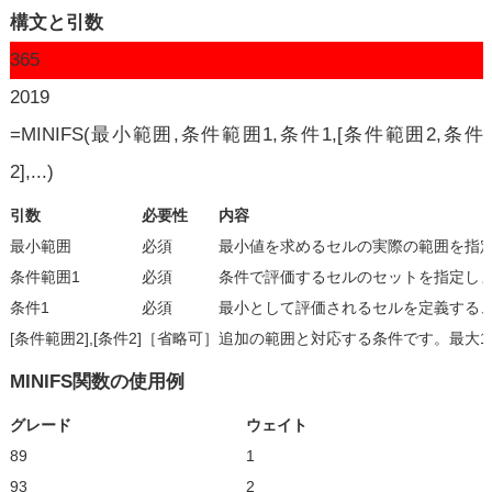
構文と引数
365
2019
=MINIFS(最小範囲,条件範囲1,条件1,[条件範囲2,条件
2],...)
引数
必要性
内容
最小範囲
必須
最小値を求めるセルの実際の範囲を指
条件範囲1
必須
条件で評価するセルのセットを指定し
条件1
必須
最小として評価されるセルを定義する、数
[条件範囲2],[条件2]
［省略可］
追加の範囲と対応する条件です。最大1
MINIFS関数の使用例
グレード
ウェイト
89
1
93
2