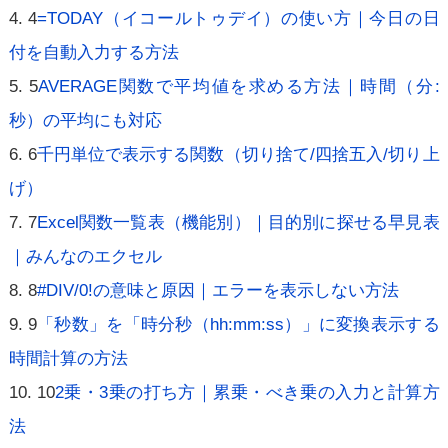
4
=TODAY（イコールトゥデイ）の使い方｜今日の日
付を自動入力する方法
5
AVERAGE関数で平均値を求める方法｜時間（分:
秒）の平均にも対応
6
千円単位で表示する関数（切り捨て/四捨五入/切り上
げ）
7
Excel関数一覧表（機能別）｜目的別に探せる早見表
｜みんなのエクセル
8
#DIV/0!の意味と原因｜エラーを表示しない方法
9
「秒数」を「時分秒（hh:mm:ss）」に変換表示する
時間計算の方法
10
2乗・3乗の打ち方｜累乗・べき乗の入力と計算方
法