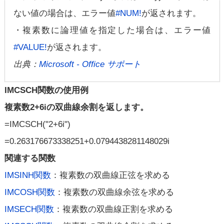
ない値の場合は、エラー値
#NUM!
が返されます。
・複素数に論理値を指定した場合は、エラー値
#VALUE!
が返されます。
出典：
Microsoft - Office サポート
IMCSCH関数の使用例
複素数2+6iの双曲線余割を返します。
=IMCSCH("2+6i")
=0.263176673338251+0.0794438281148029i
関連する関数
IMSINH関数
：複素数の双曲線正弦を求める
IMCOSH関数
：複素数の双曲線余弦を求める
IMSECH関数
：複素数の双曲線正割を求める