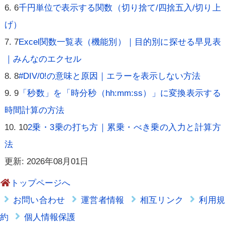
6
千円単位で表示する関数（切り捨て/四捨五入/切り上
げ）
7
Excel関数一覧表（機能別）｜目的別に探せる早見表
｜みんなのエクセル
8
#DIV/0!の意味と原因｜エラーを表示しない方法
9
「秒数」を「時分秒（hh:mm:ss）」に変換表示する
時間計算の方法
10
2乗・3乗の打ち方｜累乗・べき乗の入力と計算方
法
更新: 2026年08月01日
トップページへ
お問い合わせ
運営者情報
相互リンク
利用
約
個人情報保護