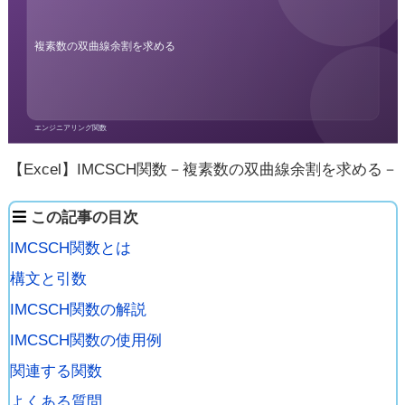
【Excel】IMCSCH関数－複素数の双曲線余割を求める－
この記事の目次
IMCSCH関数とは
構文と引数
IMCSCH関数の解説
IMCSCH関数の使用例
関連する関数
よくある質問