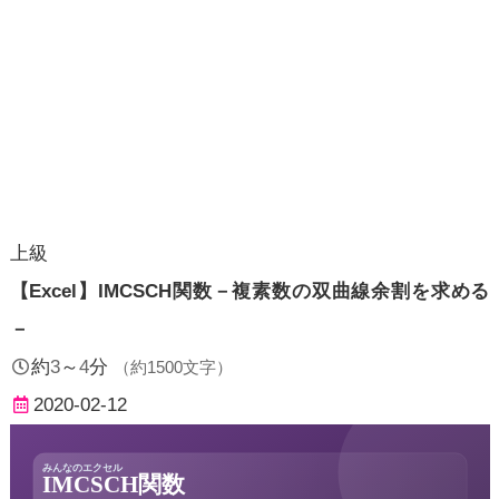
上級
【Excel】IMCSCH関数－複素数の双曲線余割を求める
－
約
3
～
4
分
（約
1500
文字）
2020-02-12