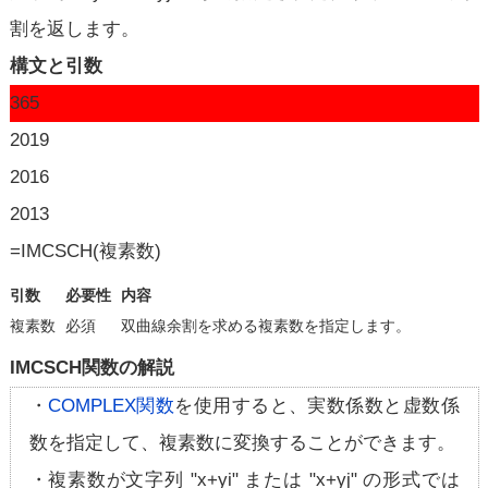
割を返します。
構文と引数
365
2019
2016
2013
=IMCSCH(複素数)
引数
必要性
内容
複素数
必須
双曲線余割を求める複素数を指定します。
IMCSCH関数の解説
・
COMPLEX関数
を使用すると、実数係数と虚数係
数を指定して、複素数に変換することができます。
・複素数が文字列 "x+yi" または "x+yj" の形式では