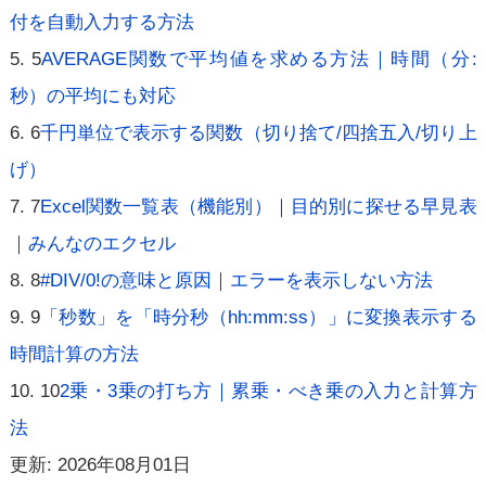
付を自動入力する方法
5
AVERAGE関数で平均値を求める方法｜時間（分:
秒）の平均にも対応
6
千円単位で表示する関数（切り捨て/四捨五入/切り上
げ）
7
Excel関数一覧表（機能別）｜目的別に探せる早見表
｜みんなのエクセル
8
#DIV/0!の意味と原因｜エラーを表示しない方法
9
「秒数」を「時分秒（hh:mm:ss）」に変換表示する
時間計算の方法
10
2乗・3乗の打ち方｜累乗・べき乗の入力と計算方
法
更新: 2026年08月01日