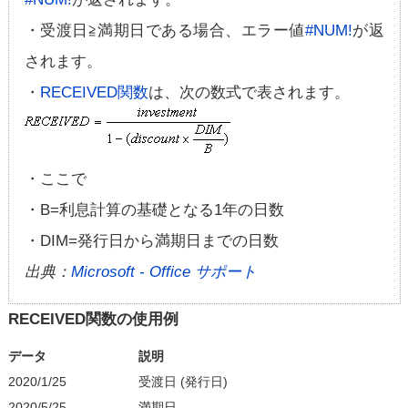
・受渡日≧満期日である場合、エラー値
#NUM!
が返
されます。
・
RECEIVED関数
は、次の数式で表されます。
・ここで
・B=利息計算の基礎となる1年の日数
・DIM=発行日から満期日までの日数
出典：
Microsoft - Office サポート
RECEIVED関数の使用例
データ
説明
2020/1/25
受渡日 (発行日)
2020/5/25
満期日