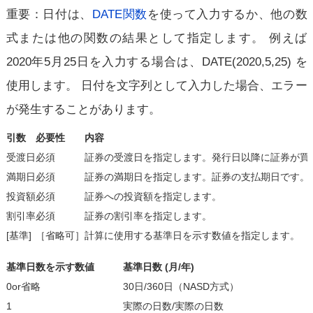
重要：日付は、
DATE関数
を使って入力するか、他の数
式または他の関数の結果として指定します。 例えば
2020年5月25日を入力する場合は、DATE(2020,5,25) を
使用します。 日付を文字列として入力した場合、エラー
が発生することがあります。
引数
必要性
内容
受渡日
必須
証券の受渡日を指定します。発行日以降に証券が買
満期日
必須
証券の満期日を指定します。証券の支払期日です。
投資額
必須
証券への投資額を指定します。
割引率
必須
証券の割引率を指定します。
[基準]
［省略可］
計算に使用する基準日を示す数値を指定します。
基準日数を示す数値
基準日数 (月/年)
0or省略
30日/360日（NASD方式）
1
実際の日数/実際の日数