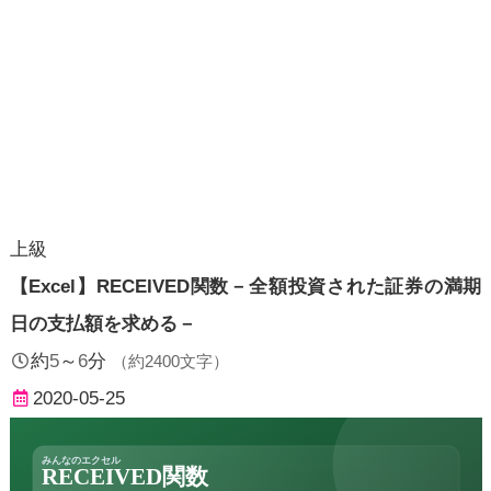
上級
【Excel】RECEIVED関数－全額投資された証券の満期
日の支払額を求める－
約
5
～
6
分
（約
2400
文字）
2020-05-25